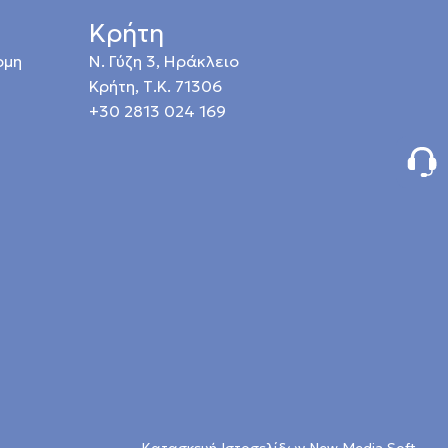
Κρήτη
ρμη
Ν. Γύζη 3, Ηράκλειο
Κρήτη, Τ.Κ. 71306
+30 2813 024 169
Κατασκευή Ιστοσελίδων New Media Soft