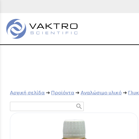
Aρχική σελίδα
➔
Προϊόντα
➔
Αναλώσιμο υλικό
➔
Γλυ
search