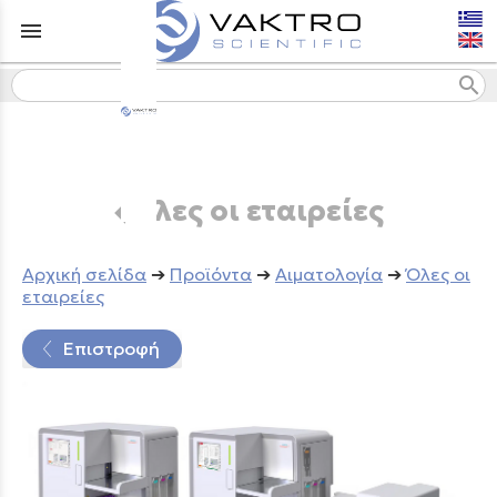
menu
search
Όλες οι εταιρείες
Aρχική σελίδα
➔
Προϊόντα
➔
Αιματολογία
➔
Όλες οι
εταιρείες
Επιστροφή