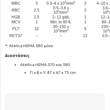
3
3
WBC
5
0.3–4 x 10
/mm
2
4–10 x 
0.5–3.6 x
3.6–
RBC
2.5
2
6
3
6
10
/mm
10
HGB
1.5
2–12 g/dL
1
12–1
MCV
1
Min. to 80 fL
1
80–1
30–150 x
150–
PLT
10
5
3
3
3
10
/mm
10
RET%*
–
–
12
0.5–
*: Atelica HEMA 580 μόνο
Διαστάσεις
Atellica HEMA 570 και 580
Π x B x Y: 87 x 67 x 73 cm