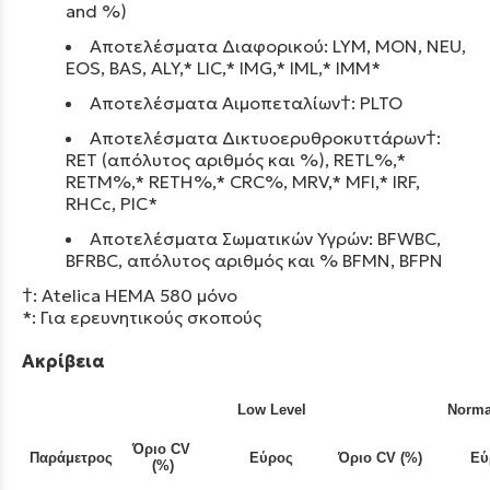
and %)
Αποτελέσματα Διαφορικού:
LYM, MON, NEU,
EOS, BAS, ALY,* LIC,* IMG,* IML,* IMM*
Αποτελέσματα Αιμοπεταλίων†: PLTO
Αποτελέσματα Δικτυοερυθροκυττάρων†:
RET (απόλυτος αριθμός και %), RETL%,*
RETM%,* RETH%,* CRC%, MRV,* MFI,* IRF,
RHCc, PIC*
Αποτελέσματα Σωματικών Υγρών: BFWBC,
BFRBC, απόλυτος αριθμός και % BFMN, BFPN
†: Atelica HEMA 580 μόνο
*: Για ερευνητικούς σκοπούς
Ακρίβεια
Low Level
Norma
Όριο CV
Παράμετρος
Εύρος
Όριο CV (%)
Εύ
(%)