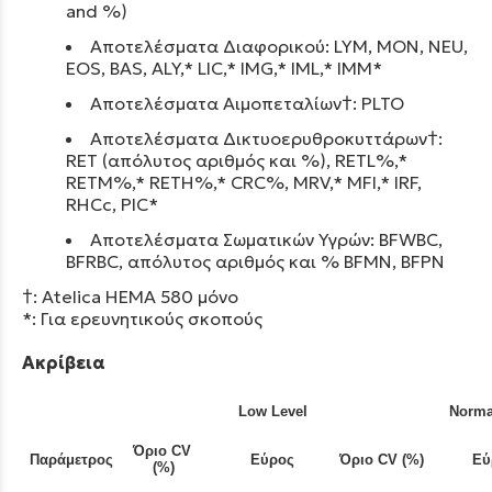
and %)
Αποτελέσματα Διαφορικού:
LYM, MON, NEU,
EOS, BAS, ALY,* LIC,* IMG,* IML,* IMM*
Αποτελέσματα Αιμοπεταλίων†: PLTO
Αποτελέσματα Δικτυοερυθροκυττάρων†:
RET (απόλυτος αριθμός και %), RETL%,*
RETM%,* RETH%,* CRC%, MRV,* MFI,* IRF,
RHCc, PIC*
Αποτελέσματα Σωματικών Υγρών: BFWBC,
BFRBC, απόλυτος αριθμός και % BFMN, BFPN
†: Atelica HEMA 580 μόνο
*: Για ερευνητικούς σκοπούς
Ακρίβεια
Low Level
Norma
Όριο CV
Παράμετρος
Εύρος
Όριο CV (%)
Εύ
(%)