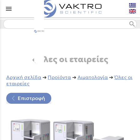
menu
search
Όλες οι εταιρείες
Aρχική σελίδα
➔
Προϊόντα
➔
Αιματολογία
➔
Όλες οι
εταιρείες
Επιστροφή