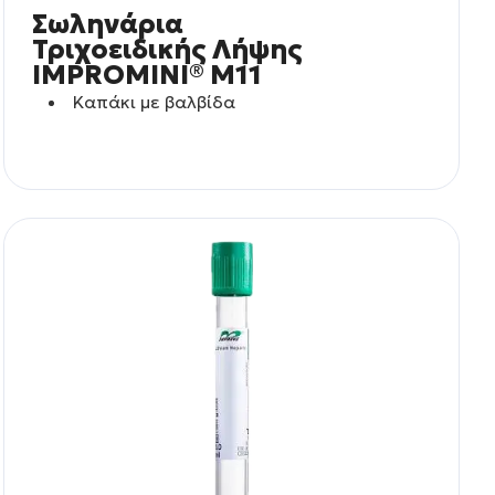
Σωληνάρια
Τριχοειδικής Λήψης
IMPROMINI® M11
Καπάκι με βαλβίδα