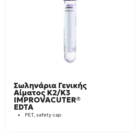
Σωληνάρια Γενικής
Αίματος Κ2/Κ3
IMPROVACUTER®
EDTA
PET, safety cap