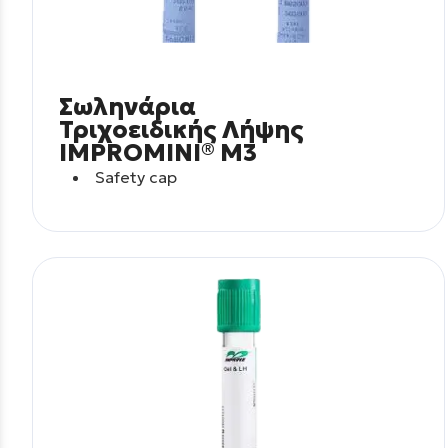
Σωληνάρια
Τριχοειδικής Λήψης
IMPROMINI® M3
Safety cap