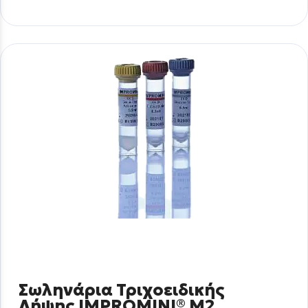
Σωληνάρια Τριχοειδικής
Λήψης IMPROMINI® M2