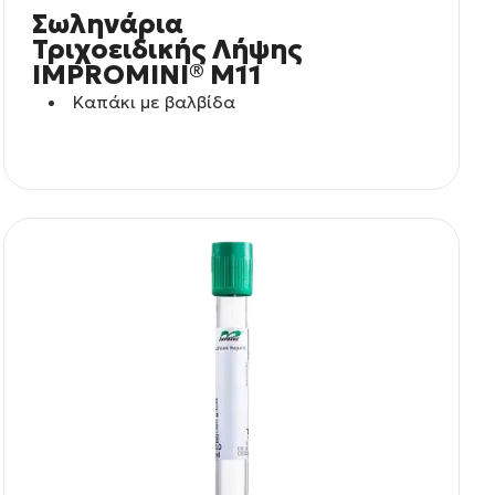
Σωληνάρια
Τριχοειδικής Λήψης
IMPROMINI® M11
Καπάκι με βαλβίδα