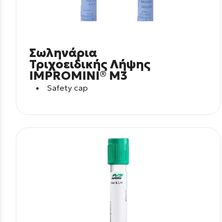
Σωληνάρια
Τριχοειδικής Λήψης
IMPROMINI® M3
Safety cap