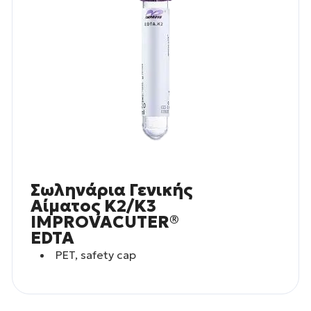
Σωληνάρια Γενικής
Αίματος Κ2/Κ3
IMPROVACUTER®
EDTA
PET, safety cap