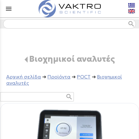
menu
search
Βιοχημικοί αναλυτές
Aρχική σελίδα
➔
Προϊόντα
➔
POCT
➔
Βιοχημικοί
αναλυτές
search