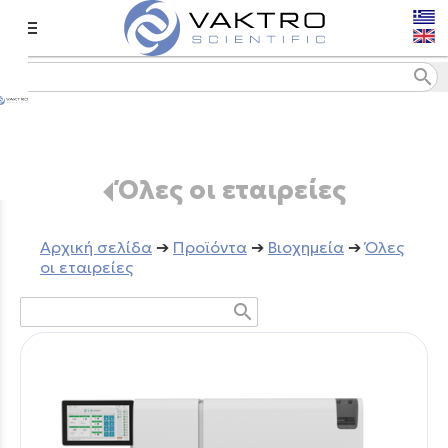
menu
search
Όλες οι εταιρείες
Aρχική σελίδα
➔
Προϊόντα
➔
Βιοχημεία
➔
Όλες
οι εταιρείες
search